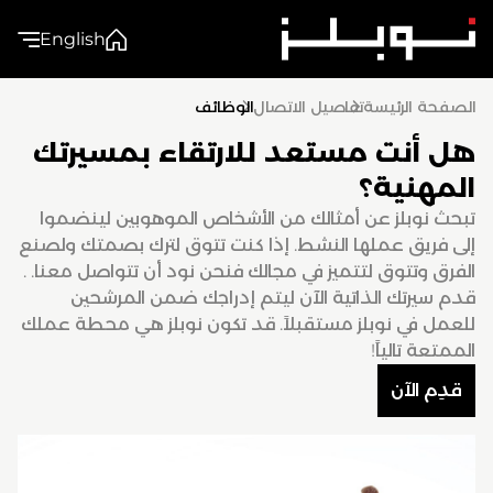
English
الصفحة الرئيسة
تفاصيل الاتصال
الوظائف
هل أنت مستعد للارتقاء بمسيرتك
المهنية؟
تبحث نوبلز عن أمثالك من الأشخاص الموهوبين لينضموا
إلى فريق عملها النشط. إذا كنت تتوق لترك بصمتك ولصنع
الفرق وتتوق لتتميز في مجالك فنحن نود أن تتواصل معنا. .
قدم سيرتك الذاتية الآن ليتم إدراجك ضمن المرشحين
للعمل في نوبلز مستقبلاً. قد تكون نوبلز هي محطة عملك
الممتعة تالياً!
قدِم الآن